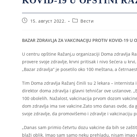
KOVID-19 U OPŠTINI R
15. август 2022.
Вести
BAZAR ZDRAVLJA ZA VAKCINACIJU PROTIV KOVID-19 U O
U centru opštine Ražanj,u organizaciji Doma zdravlja Raž
provere svoje zdravlje, krvni pritisak i nivo šećera u krvi
„Bazar zdravlja“ je posetilo oko 100 meštana, a četrnaest
Tim Doma zdravlja Ražanj činili su 2 lekara – internista 
direktor doma zdravlja i glavni tehničar ove ustanove. 
100 obolelih. Nažalost, vakcinacija prvom dozom vakcine
dom zdravlja ima sve vakcine.Zato smo danas ovde, da
svoje zdravlje, da promovišemo i zdravlje i vakcinaciju p
„Danas sam primio četvrtu dozu vakcine da bih se zaštiti
blaži oblik. Imao sam samo neku prehladu, nisam imao 