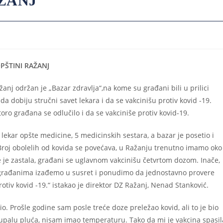
AŽANJ
PŠTINI RAŽANJ
anj održan je „Bazar zdravlja“,na kome su građani bili u prilici
, da dobiju stručni savet lekara i da se vakcinišu protiv kovid -19.
oro građana se odlučilo i da se vakciniše protiv kovid-19.
i lekar opšte medicine, 5 medicinskih sestara, a bazar je posetio i
„Broj obolelih od kovida se povećava, u Ražanju trenutno imamo oko
 je zastala, građani se uglavnom vakcinišu četvrtom dozom. Inače,
 građanima izađemo u susret i ponudimo da jednostavno provere
rotiv kovid -19.“ istakao je direktor DZ Ražanj, Nenad Stanković.
o. Prošle godine sam posle treće doze preležao kovid, ali to je bio
upalu pluća, nisam imao temperaturu. Tako da mi je vakcina spasil