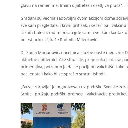
glavu na ramenima. Imam dijabetes i osetljiva pluća“ ‒ izj
Građani su veoma zadovoljni ovom akcijom doma zdravlj
sve sam pregledala, i krvni pritisak, i šećer, pa i vakcin
raznih bolesti, radim posao gde sam u velikom kontaktu
bolest pokosi.“, kaže Radmila Milenković.
Dr Sonja Marjanović, načelnica službe opšte medicine DZ
aktuelne epidemiološke situacije, preporuka je da se pac
primenljiva, potrebno je da se pacijenti vakcinišu kako bi
pacijenata i kako bi se sprečio smrtni ishod“.
„Bazar zdravlja“ je organizovan uz podršku Svetske zdra
Srbije, pružaju podršku promociji vakcinacije protiv kovi