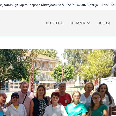
јловић“, ул. др Милорада Михајловића 5, 37215 Ражањ, Србија
Тел. +381
ПОЧЕТНА
О НАМА
ВЕСТИ