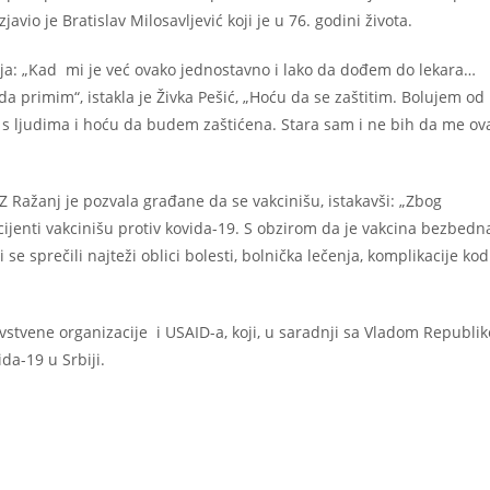
avio je Bratislav Milosavljević koji je u 76. godini života.
a: „Kad mi je već ovako jednostavno i lako da dođem do lekara…
u da primim“, istakla je Živka Pešić, „Hoću da se zaštitim. Bolujem od
 s ljudima i hoću da budem zaštićena. Stara sam i ne bih da me ov
 Ražanj je pozvala građane da se vakcinišu, istakavši: „Zbog
ijenti vakcinišu protiv kovida-19. S obzirom da je vakcina bezbedn
 se sprečili najteži oblici bolesti, bolnička lečenja, komplikacije kod
vstvene organizacije i USAID-a, koji, u saradnji sa Vladom Republik
da-19 u Srbiji.