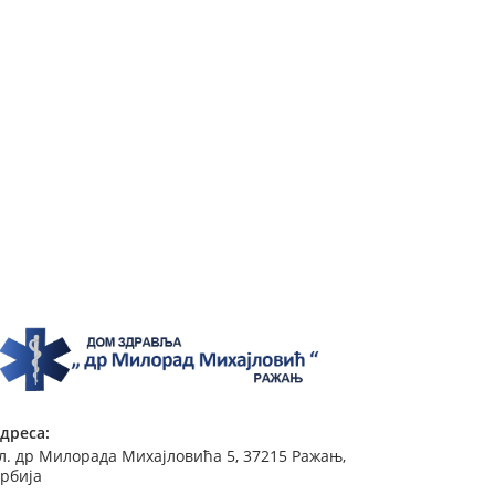
дреса:
л. др Милорада Михајловића 5, 37215 Ражањ,
рбија