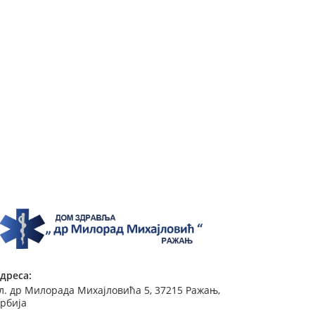
дреса:
л. др Милорада Михајловића 5, 37215 Ражањ,
рбија