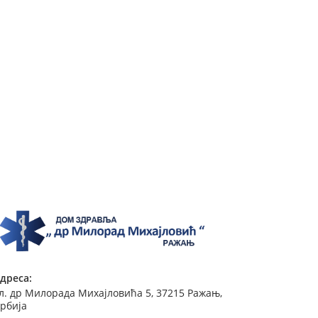
дреса:
л. др Милорада Михајловића 5, 37215 Ражањ,
рбија