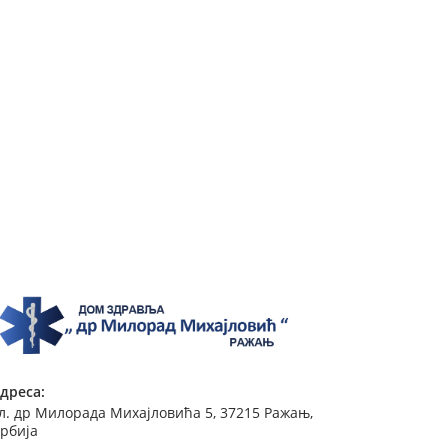
дреса:
л. др Милорада Михајловића 5, 37215 Ражањ,
рбија