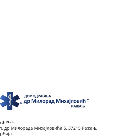
дреса:
л. др Милорада Михајловића 5, 37215 Ражањ,
рбија