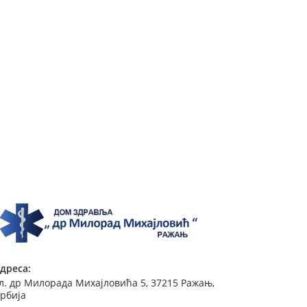
дреса:
л. др Милорада Михајловића 5, 37215 Ражањ,
рбија