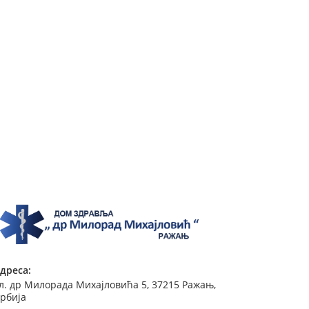
дреса:
л. др Милорада Михајловића 5, 37215 Ражањ,
рбија