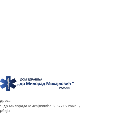
дреса:
л. др Милорада Михајловића 5, 37215 Ражањ,
рбија