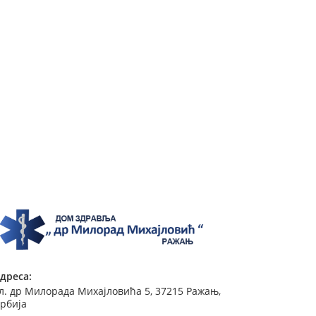
дреса:
л. др Милорада Михајловића 5, 37215 Ражањ,
рбија