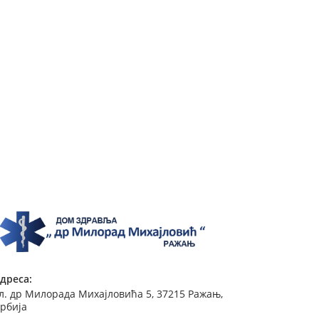
дреса:
л. др Милорада Михајловића 5, 37215 Ражањ,
рбија