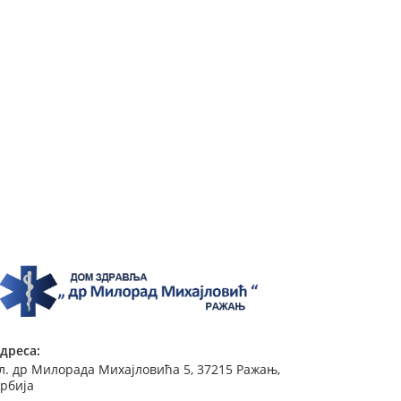
дреса:
л. др Милорада Михајловића 5, 37215 Ражањ,
рбија