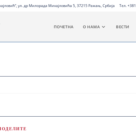
јловић“, ул. др Милорада Михајловића 5, 37215 Ражањ, Србија
Тел. +381
ПОЧЕТНА
О НАМА
ВЕСТИ
ПОДЕЛИТЕ