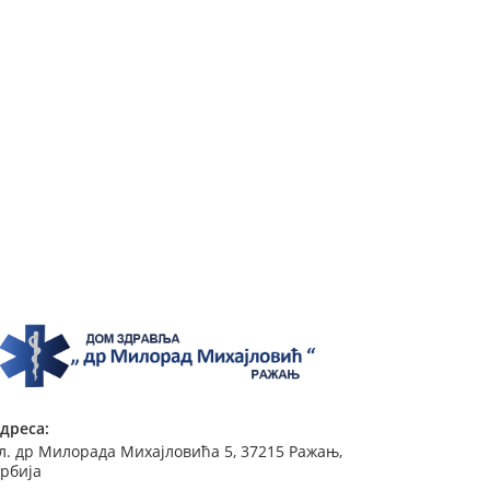
дреса:
л. др Милорада Михајловића 5, 37215 Ражањ,
рбија