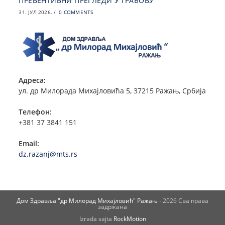
ПРЕВЕНТИВНИ ПРЕГЛЕДИ У ГРАБОВУ
31. ЈУЛ 2026.
/
0 COMMENTS
Адреса:
ул. др Милорада Михајловића 5, 37215 Ражањ, Србија
Телефон:
+381 37 3841 151
Email:
dz.razanj@mts.rs
Дом Здравља "др Милорад Михајловић" Ражањ
- 2026 Сва права
задржана
Izrada sajta
RockMotion