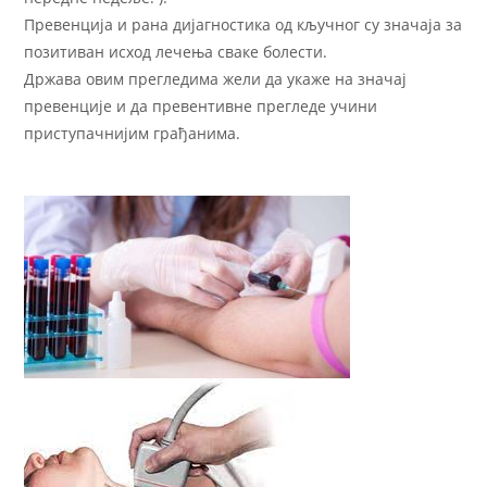
Превенција и рана дијагностика од кључног су значаја за
позитиван исход лечења сваке болести.
Држава овим прегледима жели да укаже на значај
превенције и да превентивне прегледе учини
приступачнијим грађанима.