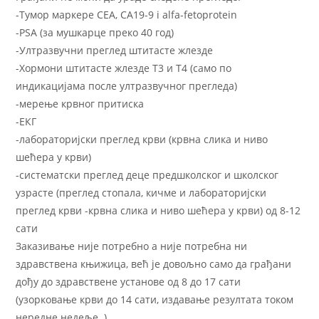
-Тумор маркере CЕA, CA19-9 i alfa-fetoprotein
-PSA (за мушкарце преко 40 год)
-Ултразвучни преглед штитасте жлезде
-Хормони штитасте жлезде Т3 и Т4 (само по
индикацијама после ултразвучног прегледа)
-мерење крвног притиска
-ЕКГ
-лабораторијски преглед крви (крвна слика и ниво
шећера у крви)
-систематски преглед деце предшколског и школског
узрасте (преглед стопала, кичме и лабораторијски
преглед крви -крвна слика и ниво шећера у крви) од 8-12
сати
Заказивање није потребно а није потребна ни
здравствена књижица, већ је довољно само да грађани
дођу до здравствене установе од 8 до 17 сати
(узорковање крви до 14 сати, издавање резултата током
нередне недеље. ).