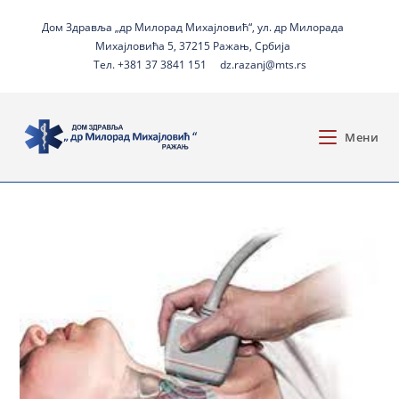
Дом Здравља „др Милорад Михајловић“, ул. др Милорада
Михајловића 5, 37215 Ражањ, Србија
Тел. +381 37 3841 151
dz.razanj@mts.rs
Мени