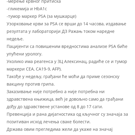
-мерење крвног притиска
-гликемија и HbA1c
-тумор маркер PSA (за мушкарце)
Узорковање крви за PSA се врши до 14 часова, издавање
резултата у лабораторији ДЗ Ражањ током наредне
недеље.
Пацијенти са повишеним вредностима анализе PSA биће
упућени урологу.
Уколико има реагенса у ЗЦ Алексинац, радиће се и тумор
маркери CEA, CA19-9, AFP).
Такође у недељу, грађани ће моћи да приме сезонску
вакцину против грипа.
Заказивање није потребно а није потребна ни
здравствена књижица, већ је довољно само да грађани
дођу до здравствене установе од 8 до 17 сати.
Превенција и рана дијагностика од кључног су значаја за
позитиван исход лечења сваке болести.
Држава овим прегледима жели да укаже на значај