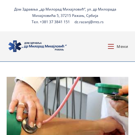
Дом Здравља „др Милорад Михајловић“, ул. др Милорада
Михајловића 5, 37215 Ражањ, Србија
Тел. +381 37 3841 151
dz.razanj@mts.rs
Мени